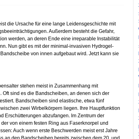
st die Ursache für eine lange Leidensgeschichte mit
eeinträchtigungen. Außerdem besteht die Gefahr,
on werden, an deren Ende eine irreparable Instabilität
 Nun gibt es mit der minimal-invasiven Hydrogel-
e Bandscheibe von innen aufgebaut wird. Jetzt kann sie
ensalter stehen meist in Zusammenhang mit
 Oft sind es die Bandscheiben, an denen sich der
tiert. Bandscheiben sind elastische, etwa fünf
zwischen zwei Wirbelkörpern liegen. Ihre Hauptfunktion
nd Erschütterungen abzufangen. Im Zentrum der
n, der von einem festen Ring aus Faserknorpel und
ssen: Auch wenn erste Beschwerden meist erst Jahre
ess an den Bandscheiben bereits zwischen dem 20. und