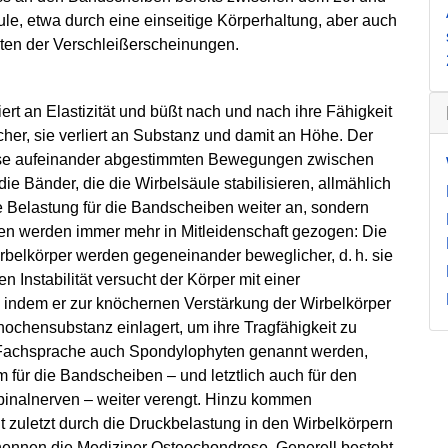
le, etwa durch eine einseitige Körperhaltung, aber auch
ten der Verschleißerscheinungen.
rt an Elastizität und büßt nach und nach ihre Fähigkeit
cher, sie verliert an Substanz und damit an Höhe. Der
äzise aufeinander abgestimmten Bewegungen zwischen
ie Bänder, die die Wirbelsäule stabilisieren, allmählich
die Belastung für die Bandscheiben weiter an, sondern
en werden immer mehr in Mitleidenschaft gezogen: Die
irbelkörper werden gegeneinander beweglicher, d. h. sie
nstabilität versucht der Körper mit einer
dem er zur knöchernen Verstärkung der Wirbelkörper
ochensubstanz einlagert, um ihre Tragfähigkeit zu
 Fachsprache auch Spondylophyten genannt werden,
für die Bandscheiben – und letztlich auch für den
Spinalnerven – weiter verengt. Hinzu kommen
 zuletzt durch die Druckbelastung in den Wirbelkörpern
nennen die Mediziner Osteochondrose. Generell besteht