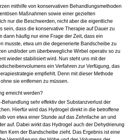
merzen mithilfe von konservativen Behandlungsmethoden
entösen Maßnahmen sowie einer gezielten
lich nur die Beschwerden, nicht aber die eigentliche
sein, dass die konservative Therapie auf Dauer zu
em dann häufig nur eine Frage der Zeit, dass ein
en musste, etwa um die degenerierte Bandscheibe zu
tzen und/oder um überbewegliche Wirbel operativ so zu
 wieder stabilisiert wird. Nun steht uns mit der
dscheibenvolumens ein Verfahren zur Verfügung, das
herapiestrategie empfiehlt. Denn mit dieser Methode
 ohne sie entfernen zu müssen.
g erreicht werden?
el-Behandlung sehr effektiv der Substanzverlust der
n. Hierfür wird das Hydrogel direkt in die betroffene
halb von etwa einer Stunde auf das Zehnfache an und
der auf. Dabei wirkt das Hydrogel auch der Dehydrierung
en Kern der Bandscheibe zieht. Das Ergebnis ist eine
liche Vergrößerung der Höhe und des Volumens der