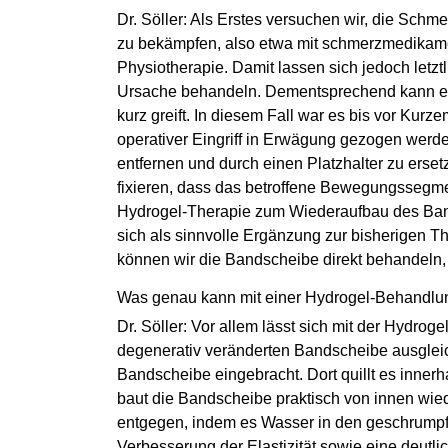
Dr. Söller: Als Erstes versuchen wir, die Sch
zu bekämpfen, also etwa mit schmerzmedikam
Physiotherapie. Damit lassen sich jedoch letzt
Ursache behandeln. Dementsprechend kann es 
kurz greift. In diesem Fall war es bis vor Kurz
operativer Eingriff in Erwägung gezogen werd
entfernen und durch einen Platzhalter zu erse
fixieren, dass das betroffene Bewegungssegment
Hydrogel-Therapie zum Wiederaufbau des Ban
sich als sinnvolle Ergänzung zur bisherigen T
können wir die Bandscheibe direkt behandeln,
Was genau kann mit einer Hydrogel-Behandlun
Dr. Söller: Vor allem lässt sich mit der Hydrog
degenerativ veränderten Bandscheibe ausgleiche
Bandscheibe eingebracht. Dort quillt es inner
baut die Bandscheibe praktisch von innen wie
entgegen, indem es Wasser in den geschrumpft
Verbesserung der Elastizität sowie eine deut