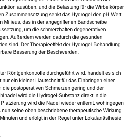
unktion ausüben, und die Belastung für die Wirbelkörper
llen Zusammensetzung senkt das ­Hydrogel den pH-Wert
en Milieus, das in der angegriffenen Bandscheibe
raussetzung, um die schmerzhaften degenerativen
ngen. Außerdem werden dadurch die gesunden
den sind. Der Therapieeffekt der Hydrogel-Behandlung
spürbare Besserung der Beschwerden.
ter Röntgenkontrolle durchgeführt wird, handelt es sich
t nur ein kleiner Hautschnitt für das Einbringen einer
 die postoperativen Schmerzen gering und der
ohlnadel wird die Hydrogel-Substanz direkt in die
Platzierung wird die Nadel wieder entfernt, wohingegen
 es nun seine oben beschriebene therapeutische Wirkung
20 Minuten und erfolgt in der Regel unter Lokalanästhesie
?