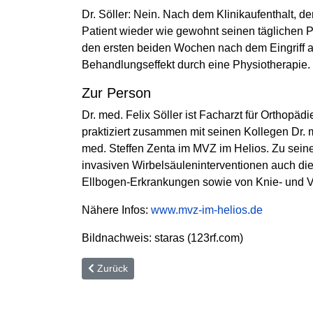
Dr. Söller: Nein. Nach dem Klinikaufenthalt, d
Patient wieder wie gewohnt seinen täglichen P
den ersten beiden Wochen nach dem Eingriff al
Behandlungseffekt durch eine Physiotherapie.
Zur Person
Dr. med. Felix Söller ist Facharzt für Orthopä
praktiziert zusammen mit seinen Kollegen Dr. m
med. Steffen Zenta im MVZ im Helios. Zu se
invasiven Wirbelsäuleninterventionen auch di
Ellbogen-Erkrankungen sowie von Knie- und 
Nähere Infos:
www.mvz-im-helios.de
Bildnachweis: staras (123rf.com)
Vorheriger Beitrag: Die Schmerzen auf Distanz hal
Zurück