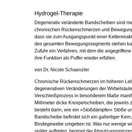
Hydrogel-Therapie
Degenerativ veränderte Bandscheiben sind mei
chronischen Rückenschmerzen und Bewegungsb
dass sie zum Ausgangspunkt einer Kettenreakti
des gesamten Bewegungssegments stehen kann.
Zufuhr ein Verfahren, mit dem die angegriffen
ihre Funktion als Puffer wieder erfüllen.
von Dr. Nicole Schaenzler
Chronische Rückenschmerzen im höheren Leb
degenerativen Veränderungen der Wirbelsäule.
Verschleißprozess in besonderem Maße manifes
Millimeter dicke Knorpelscheiben, die jeweils 
besteht darin, wie ein »Stoßdämpfer« Stöße u
Bandscheibe befindet sich ein gallertiger Ker
Bindegewebe umgeben ist. Was nur wenige wi
später auftreten, beginnt der Abnutzungsproz