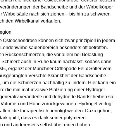
rmveränderungen der Bandscheibe und der Wirbelkörper
 Wirbelsäule nach sich ziehen – bis hin zu schweren
h den Wirbelkanal verlaufen.
region
 Osteochondrose können sich zwar prinzipiell in jedem
r Lendenwirbelsäulenbereich besonders oft betroffen.
nden Rückenschmerzen, die vor allem bei Belastung
der Schmerz auch in Ruhe kaum nachlässt, sodass dann
 ist«, ergänzt der Münchner Orthopäde Felix Söller vom
r ausgeprägten Verschleißkrankheit der Bandscheibe
z, um die Schmerzen nachhaltig zu lindern. Hier kann ein
en: die minimal-invasive Platzierung einer Hydrogel-
enerativ veränderte und dehydrierte Bandscheiben so
an Volumen und Höhe zurückgewinnen. Hydrogel verfügt
ften, die therapeutisch benötigt werden. Dazu gehört,
stark quillt, dass es dank seiner polymeren
n und andererseits selbst über einen hohen