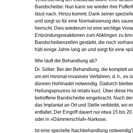
Bandscheibe: Nun kann sie wieder ihre Pufferf
lässt nach. Hinzu kommt: Dank seiner spezie
und sorgt so für eine Normalisierung des saur
herrscht. Dies wiederum ist eine wichtige Vo
Entzündungsreaktionen zum Abklingen zu bri
Bandscheibenzellen gestärkt, die noch vorhan
hält einige Jahre lang an und sorgt für eine 
Wie läuft die Behandlung ab?
Dr. Söller: Bei der Behandlung, die komplett un
um ein minimal-invasives Verfahren, d. h., es is
dünnen Hohlnadel notwendig. Dadurch bleiben
Heilungs­prozess ist relativ kurz. Über diese H
betroffene Bandscheibe eingebracht. Nach der 
das Implantat an Ort und Stelle verbleibt, wo
entfaltet. Der Eingriff dauert nur etwa 15 bis 
oder in »Dämmerschlaf«-Narkose.
Ist eine spezielle Nach­behandlung notwendig