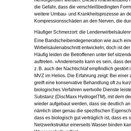
die Gefahr, dass die verschleißbedingten Fo
weitere Umbau- und Krankheitsprozesse an der
Kompressionsschäden an den Nerven, die durc
Häufiger Schmerzort: die Lendenwi­rbel­säulen
Eine Bandscheibendegeneration wie auch eine
Wirbelsäulenabschnitt entwickeln, doch ist de
Häufig leiden die Betroffenen unter tief sitze
auftreten. »Andererseits kann es sein, dass 
z. B. auch der Nachtschlaf empfindlich gestört
MVZ im Helios. Die Erfahrung zeigt: Bei eine
greift eine konservative Behandlung oft zu kur
biologisches Verfahren wertvolle Dienste leist
Substanz (DiscMaxx HydrogelTM), mit dem deg
wieder aufgebaut werden, dass sie deutlich 
nämlich über genau die spezifischen Eigenscha
dass es biologisch gut verträglich ist, dass es 
Netzwerkstruktur einerseits Wasser binden kan