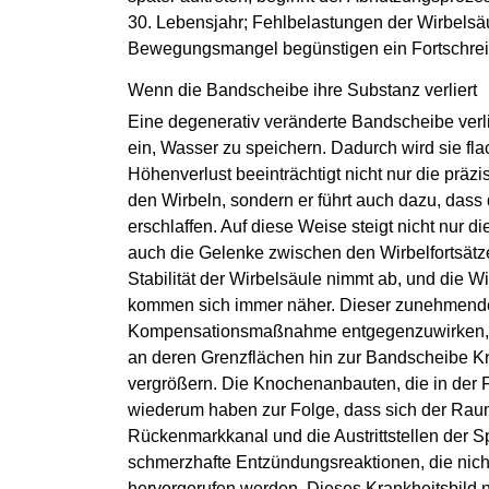
30. Lebensjahr; Fehlbelastungen der Wirbelsäu
Bewegungsmangel begünstigen ein Fortschrei
Wenn die Bandscheibe ihre Substanz verliert
Eine degenerativ veränderte Bandscheibe verlie
ein, Wasser zu speichern. Dadurch wird sie fla
Höhenverlust beeinträchtigt nicht nur die pr
den Wirbeln, sondern er führt auch dazu, dass d
erschlaffen. Auf diese Weise steigt nicht nur 
auch die Gelenke zwischen den Wirbelfortsätz
Stabilität der Wirbelsäule nimmt ab, und die W
kommen sich immer näher. Dieser zunehmenden I
Kompensationsmaßnahme entgegenzuwirken, in
an deren Grenzflächen hin zur Bandscheibe Kn
vergrößern. Die Knochenanbauten, die in der
wiederum haben zur Folge, dass sich der Raum 
Rückenmarkkanal und die Austrittstellen der 
schmerzhafte Entzündungsreaktionen, die nicht
hervorgerufen werden. Dieses Krankheitsbild 