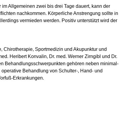
er im Allgemeinen zwei bis drei Tage dauert, kann der
flichten nachkommen. Körperliche Anstrengung sollte in
lerdings vermieden werden. Positiv unterstützt wird der
die, Chirotherapie, Sportmedizin und Akupunktur und
ed. Heribert Konvalin, Dr. med. Werner Zirngibl und Dr.
inen Behandlungsschwerpunkten gehören neben minimal-
e operative Behandlung von Schulter-, Hand- und
Vorfuß-Erkrankungen.
ten