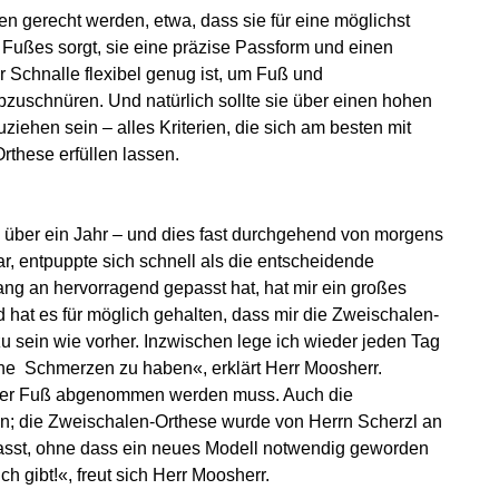
n gerecht werden, etwa, dass sie für eine möglichst
s Fußes sorgt, sie eine präzise Passform und einen
ner Schnalle flexibel genug ist, um Fuß und
bzuschnüren. Und natürlich sollte sie über einen hohen
ziehen sein – alles Kriterien, die sich am besten mit
rthese erfüllen lassen.
e über ein Jahr – und dies fast durchgehend von morgens
, entpuppte sich schnell als die entscheidende
g an hervorragend gepasst hat, hat mir ein großes
hat es für möglich gehalten, dass mir die Zweischalen-
u sein wie vorher. Inzwischen lege ich wieder jeden Tag
ohne Schmerzen zu haben«, erklärt Herr Moosherr.
s der Fuß abgenommen werden muss. Auch die
; die Zweischalen-Orthese wurde von Herrn Scherzl an
sst, ohne dass ein neues Modell notwendig geworden
h gibt!«, freut sich Herr Moosherr.