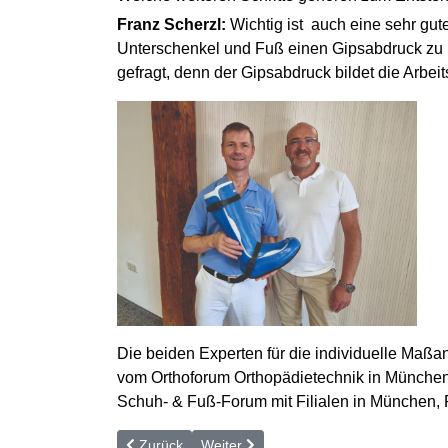
Franz Scherzl:
Wichtig ist auch eine sehr gute
Unterschenkel und Fuß einen Gipsabdruck zu m
gefragt, denn der Gipsabdruck bildet die Arbei
Die beiden Experten für die individuelle Maßan
vom Orthoforum Orthopädietechnik in München-P
Schuh- & Fuß-Forum mit Filialen in München, 
Vorheriger Beitrag: Hilfe für breite Füße dank indiv
Nächster Beitrag: Polyneuropathie — 
Zurück
Weiter