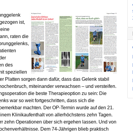
runggelenk
 gezogen ist,
keine
ann, raten die
Sprunggelenks,
atienten
der
en des
it speziellen
er Platten sorgen dann dafür, dass das Gelenk stabil
nochenbruch, miteinander verwachsen – und versteifen.
ngsoperation die beste Therapieoption zu sein: Die
s war so weit fortgeschritten, dass sich die
emerkbar machten. Der OP-Termin wurde auf den 21.
 einem Klinikaufenthalt von allerhöchstens zehn Tagen.
rr zehn Operationen über sich ergehen lassen. Und von
Knochenverhältnisse. Dem 74-Jährigen blieb praktisch