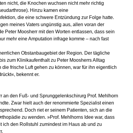
lten nicht, die Knochen wuchsen nicht mehr richtig
seudarthrose). Hinzu kamen eine
Infektion, die eine schwere Entzündung zur Folge hatte.
ngen meines Vaters ungünstig aus, allen voran der
de Peter Moosherr mit den Worten entlassen, dass sein
 nur mehr eine Amputation infrage komme – nach fast
errlichen Obstanbaugebiet der Region. Der tägliche
bis zum Klinikaufenthalt zu Peter Moosherrs Alltag
 die frische Luft gehen zu können, war für ihn eigentlich
rückt«, bekennt er.
err an den Fuß- und Sprunggelenkschirurg Prof. Mehlhorn
dte. Zwar hielt auch der renommierte Spezialist einen
rsprechend. Doch riet er seinem Patienten, sich an die
rthopädie zu wenden. »Prof. Mehlhorns Idee war, dass
mit ich den Rollstuhl zumindest im Haus ab und zu
r.