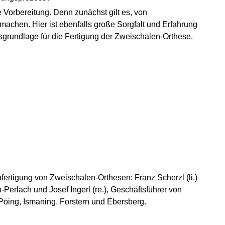
 Vorbereitung. Denn zunächst gilt es, von
achen. Hier ist ebenfalls große Sorgfalt und Erfahrung
tsgrundlage für die Fertigung der Zweischalen-Orthese.
fertigung von Zweischalen-Orthesen: Franz Scherzl (li.)
erlach und Josef Ingerl (re.), Geschäftsführer von
Poing, Ismaning, Forstern und Ebersberg.
idueller Einlagen
wenn die Füße brennen