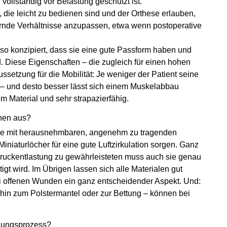
ollständig vor Belastung geschützt ist.
ie leicht zu bedienen sind und der Orthese erlauben,
rnde Verhältnisse anzupassen, etwa wenn postoperative
so konzipiert, dass sie eine gute Passform haben und
nd. Diese Eigenschaften – die zugleich für einen hohen
ssetzung für die Mobilität: Je weniger der Patient seine
er – und desto besser lässt sich einem Muskelabbau
 Material und sehr strapazierfähig.
nnen aus?
ese mit herausnehmbaren, angenehm zu tragenden
Miniaturlöcher für eine gute Luftzirkulation sorgen. Ganz
Druckentlastung zu gewährleisteten muss auch sie genau
tigt wird. Im Übrigen lassen sich alle Materialen gut
 bei offenen Wunden ein ganz entscheidender Aspekt. Und:
hin zum Polstermantel oder zur Bettung – können bei
ehungsprozess?