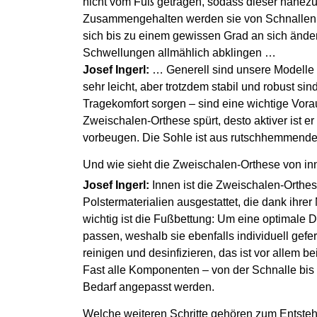
nicht vom Fuß getragen, sodass dieser nahezu v
Zusammengehalten werden sie von Schnallen, d
sich bis zu einem gewissen Grad an sich ände
Schwellungen allmählich abklingen …
Josef Ingerl:
… Generell sind unsere Modelle 
sehr leicht, aber trotzdem stabil und robust si
Tragekomfort sorgen – sind eine wichtige Vorau
Zweischalen-Orthese spürt, desto aktiver ist 
vorbeugen. Die Sohle ist aus rutschhemmendem
Und wie sieht die Zweischalen-Orthese von i
Josef Ingerl:
Innen ist die Zweischalen-Orth
Polstermaterialien ausgestattet, die dank ihrer 
wichtig ist die Fußbettung: Um eine optimale 
passen, weshalb sie ebenfalls individuell gefer
reinigen und desinfizieren, das ist vor allem
Fast alle Komponenten – von der Schnalle bis 
Bedarf angepasst werden.
Welche weiteren Schritte gehören zum Entst