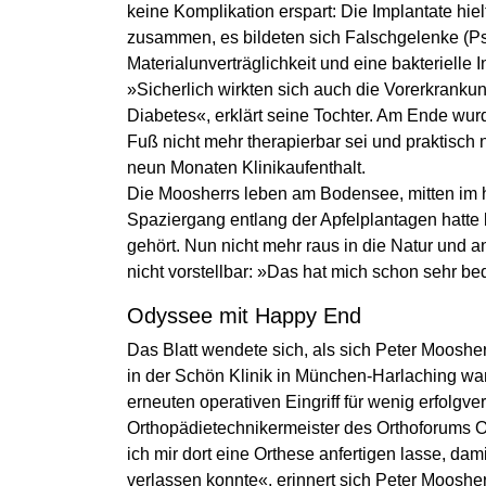
keine Komplikation erspart: Die Implantate hie
zusammen, es bildeten sich Falschgelenke (P
Materialunverträglichkeit und eine bakterielle 
»Sicherlich wirkten sich auch die Vorerkranku
Diabetes«, erklärt seine Tochter. Am Ende wur
Fuß nicht mehr therapierbar sei und praktisch
neun Monaten Klinikaufenthalt.
Die Moosherrs leben am Bodensee, mitten im h
Spaziergang entlang der Apfelplantagen hatte 
gehört. Nun nicht mehr raus in die Natur und an
nicht vorstellbar: »Das hat mich schon sehr bed
Odyssee mit Happy End
Das Blatt wendete sich, als sich Peter Moosh
in der Schön Klinik in München-Harlaching wan
erneuten operativen Eingriff für wenig erfolgve
Orthopädietechnikermeister des Orthoforums O
ich mir dort eine Orthese anfertigen lasse, da
verlassen konnte«, erinnert sich Peter Moosher