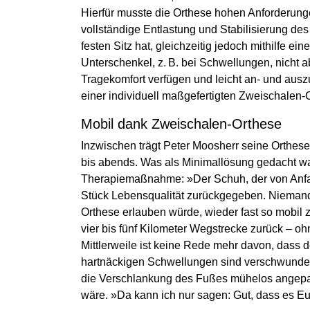
Hierfür musste die Orthese hohen Anforderunge
vollständige Entlastung und Stabilisierung de
festen Sitz hat, gleichzeitig jedoch mithilfe ei
Unterschenkel, z. B. bei Schwellungen, nicht a
Tragekomfort verfügen und leicht an- und auszu
einer individuell maßgefertigten Zweischalen-O
Mobil dank Zweischalen-Orthese
Inzwischen trägt Peter Moosherr seine Orthes
bis abends. Was als Minimallösung gedacht war
Therapiemaßnahme: »Der Schuh, der von Anfan
Stück Lebensqualität zurückgegeben. Niemand 
Orthese erlauben würde, wieder fast so mobil z
vier bis fünf Kilometer Wegstrecke zurück – 
Mittlerweile ist keine Rede mehr davon, das
hartnäckigen Schwellungen sind verschwunden
die Verschlankung des Fußes mühelos angepa
wäre. »Da kann ich nur sagen: Gut, dass es Euc