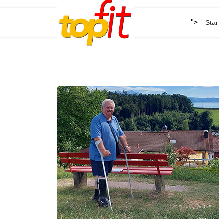
">
Star