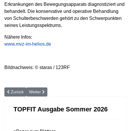
Erkrankungen des Bewegungsapparats diagnostiziert und
behandelt. Die konservative und operative Behandlung
von Schulterbeschwerden gehört zu den Schwerpunkten
seines Leistungsspektrums.
Nähere Infos:
www.mvz-im-helios.de
Bildnachweis: © staras / 123RF
Vorheriger Beitrag: Schultererkrankungen und -verletzungen - SLA
Nächster Beitrag: »Kranke Hände beeinträchtigen die L
Zurück
Weiter
TOPFIT Ausgabe Sommer 2026