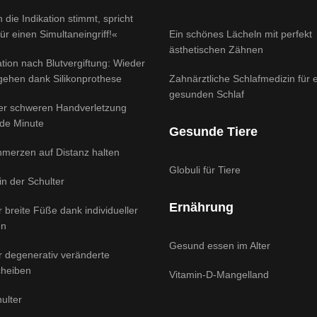
 die Indikation stimmt, spricht
für einen Simultaneingriff!«
Ein schönes Lächeln mit perfekt
ästhetischen Zähnen
tion nach Blutvergiftung: Wieder
 gehen dank Silikonprothese
Zahnärztliche Schlafmedizin für 
gesunden Schlaf
ner schweren Handverletzung
ede Minute
Gesunde Tiere
hmerzen auf Distanz halten
Globuli für Tiere
 in der Schulter
Ernährung
ür breite Füße dank individueller
en
Gesund essen im Alter
ür degenerativ veränderte
heiben
Vitamin-D-Mangelland
ulter