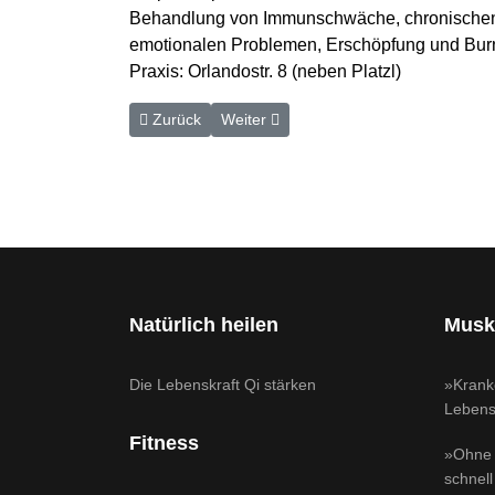
Behandlung von Immunschwäche, chronische
emotionalen Problemen, Erschöpfung und Bur
Praxis: Orlandostr. 8 (neben Platzl)
Vorheriger Beitrag: Adipositas – eine chronische E
Nächster Beitrag: Herzmuskelentzünd
Zurück
Weiter
Natürlich heilen
Musk
Die Lebenskraft Qi stärken
»Krank
Lebensq
Fitness
»Ohne 
schnell