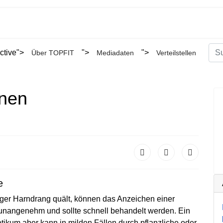
Suc
ctive">
">
">
Über TOPFIT
Mediadaten
Verteilstellen
Type
nen
e
ger Harndrang quält, können das Anzeichen einer
unangenehm und sollte schnell behandelt werden. Ein
tikum aber kann in milden Fällen durch pflanzliche oder