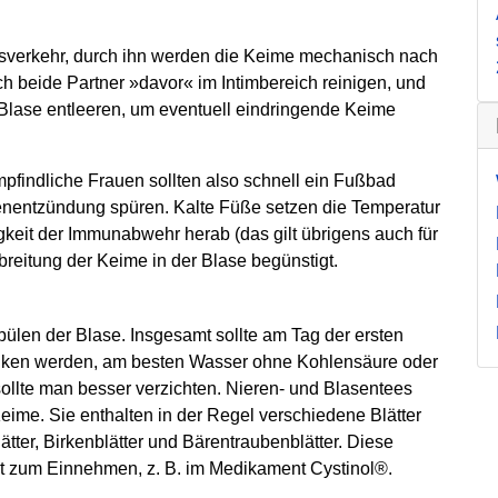
chtsverkehr, durch ihn werden die Keime mechanisch nach
ch beide Partner »davor« im Intimbereich reinigen, und
Blase entleeren, um eventuell eindringende Keime
pfindliche Frauen sollten also schnell ein Fußbad
enentzündung spüren. Kalte Füße setzen die Temperatur
keit der Immunabwehr herab (das gilt übrigens auch für
reitung der Keime in der Blase begünstigt.
ülen der Blase. Insgesamt sollte am Tag der ersten
runken werden, am besten Wasser ohne Kohlensäure oder
sollte man besser verzichten. Nieren- und Blasentees
ime. Sie enthalten in der Regel verschiedene Blätter
tter, Birkenblätter und Bärentraubenblätter. Diese
akt zum Einnehmen, z. B. im Medikament Cystinol®.