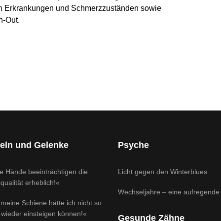
n Erkrankungen und Schmerzzuständen sowie
n-Out.
rkrankung
ung
eln und Gelenke
Psyche
e Hände beeinträchtigen die
Licht gegen den Winterblues
ualität erheblich!«
Wechseljahre – eine aufregende 
meine Schiene hätte ich nicht so
 wieder einsteigen können!«
Gesunde Zähne