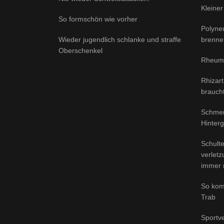
Kleiner
So formschön wie vorher
Polyne
Wieder jugendlich schlanke und straffe
brenne
Oberschenkel
Rheuma
Rhizar
brauch
Schmer
Hinter
Schult
verlet
immer 
So kom
Trab
Sportve