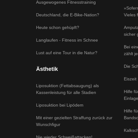
Ausgewogenes Fitnesstraining
»Sofern
Deutschland, die E-Bike-Nation?
Vieles 
Heute schon gehüpft?
Amputa
sicher
Langlaufen - Fitness im Schnee
Bei ei
Lust auf eine Tour in die Natur?
zählt j
Die Sc
Ästhetik
Eiszeit
Liposuktion (Fettabsaugung) als
Hilfe f
Kassenleistung für alle Stadien
Einlag
Liposuktion bei Lipödem
Hilfe f
Mit einer gezielten Straffung zurück zur
Bandsc
Wunschfigur
Kalksch
Nie wieder Schweißattacken!