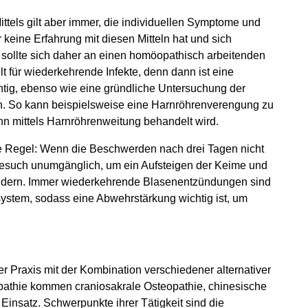
ttels gilt aber immer, die individuellen Symptome und
keine Erfahrung mit diesen Mitteln hat und sich
er sollte sich daher an einen homöopathisch arbeitenden
lt für wiederkehrende Infekte, denn dann ist eine
tig, ebenso wie eine gründliche Untersuchung der
. So kann beispielsweise eine Harnröhrenverengung zu
n mittels Harnröhrenweitung behandelt wird.
de Regel: Wenn die Beschwerden nach drei Tagen nicht
rztbesuch unumgänglich, um ein Aufsteigen der Keime und
ndern. Immer wiederkehrende Blasenentzündungen sind
stem, sodass eine Abwehrstärkung wichtig ist, um
hrer Praxis mit der Kombination verschiedener alternativer
athie kommen craniosakrale Osteopathie, chinesische
insatz. Schwerpunkte ihrer Tätigkeit sind die