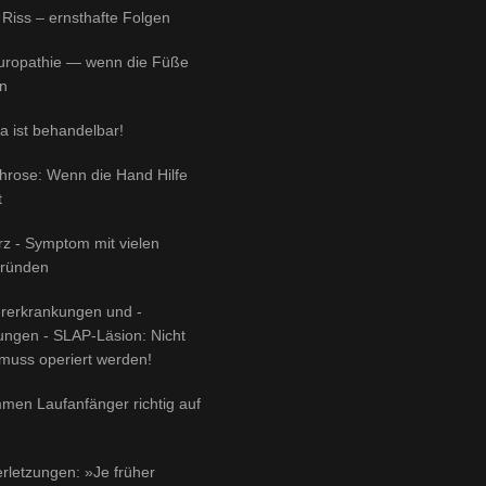
 Riss – ernsthafte Folgen
uropathie — wenn die Füße
n
 ist behandelbar!
throse: Wenn die Hand Hilfe
t
z - Symptom mit vielen
gründen
ererkrankungen und -
zungen - SLAP-Läsion: Nicht
muss operiert werden!
men Laufanfänger richtig auf
rletzungen: »Je früher