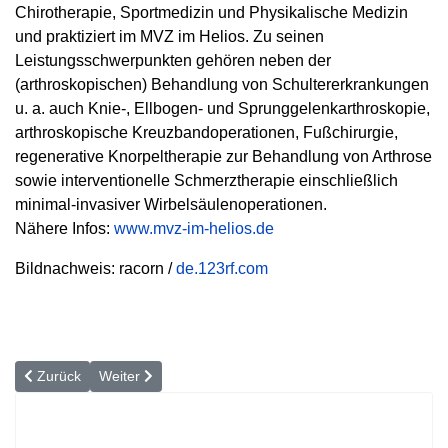
Chirotherapie, Sportmedizin und Physikalische Medizin
und praktiziert im MVZ im Helios. Zu seinen
Leistungsschwerpunkten gehören neben der
(arthroskopischen) Behandlung von Schultererkrankungen
u. a. auch Knie-, Ellbogen- und Sprunggelenkarthroskopie,
arthroskopische Kreuzbandoperationen, Fußchirurgie,
regenerative Knorpeltherapie zur Behandlung von Arthrose
sowie interven­tionelle Schmerztherapie einschließlich
minimal-invasiver Wirbelsäulenoperationen.
Nähere Infos:
www.mvz-im-helios.de
Bildnachweis: racorn /
de.123rf.com
Vorheriger Beitrag: Sportverletzungen: »Je früher behandelt wird, 
Nächster Beitrag: Rheuma ist behandelbar!
Zurück
Weiter