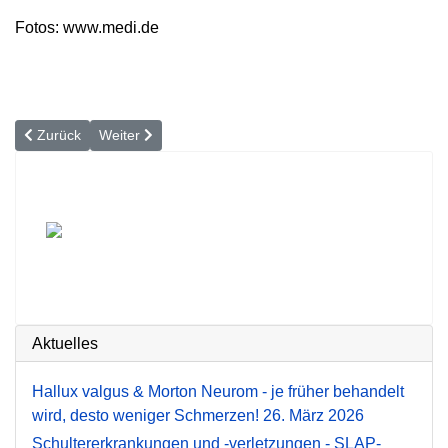
Fotos: www.medi.de
Vorheriger Beitrag: Die besten Tipps für gesunde Füße
Nächster Beitrag: Kompressionsstrümpfe
Zurück
Weiter
Aktuelles
Hallux valgus & Morton Neurom - je früher behandelt
wird, desto weniger Schmerzen!
26. März 2026
Schultererkrankungen und -verletzungen - SLAP-