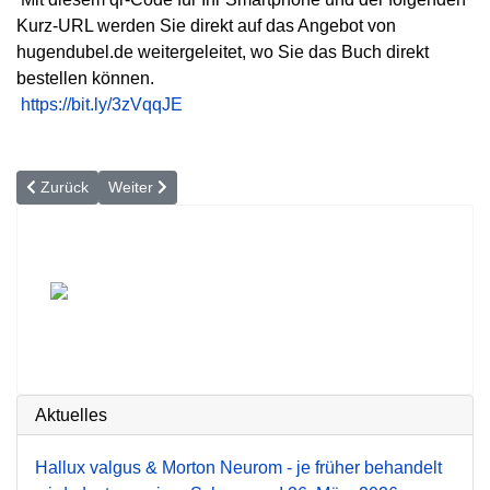
Kurz-URL werden Sie direkt auf das Angebot von
hugendubel.de weitergeleitet, wo Sie das Buch direkt
bestellen können.
https://bit.ly/3zVqqJE
Vorheriger Beitrag: Kalkschulter
Nächster Beitrag: Wenn das Iliosakral-Gelenk blockiert
Zurück
Weiter
Aktuelles
Hallux valgus & Morton Neurom - je früher behandelt