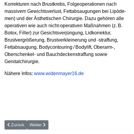
Korrekturen nach Brustkrebs, Folgeoperationen nach
massivem Gewichtsverlust, Fettabsaugungen bei Lipöde­
men) und der Ästhetischen Chirurgie. Dazu gehören alle
operativen wie auch nicht-operativen Maßnahmen (z. B.
Botox, Filler) zur Gesichtsverjüngung, Lidkorrektur,
Brustvergrößerung, Brustverkleinerung und -straffung,
Fettabsaugung, Bodycontouring / Bodylift, Oberarm-,
Oberschenkel- und Bauchdeckenstraffung sowie
Genitalchirurgie.
Nähere Infos:
www.widenmayer16.de
Vorheriger Beitrag: Liposuktion bei Lipödem
Nächster Beitrag: Nie wieder Schweißattacken!
Zurück
Weiter