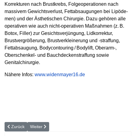
Korrekturen nach Brustkrebs, Folgeoperationen nach
massivem Gewichtsverlust, Fettabsaugungen bei Lipöde­
men) und der Ästhetischen Chirurgie. Dazu gehören alle
operativen wie auch nicht-operativen Maßnahmen (z. B.
Botox, Filler) zur Gesichtsverjüngung, Lidkorrektur,
Brustvergrößerung, Brustverkleinerung und -straffung,
Fettabsaugung, Bodycontouring / Bodylift, Oberarm-,
Oberschenkel- und Bauchdeckenstraffung sowie
Genitalchirurgie.
Nähere Infos:
www.widenmayer16.de
Vorheriger Beitrag: Liposuktion bei Lipödem
Nächster Beitrag: Nie wieder Schweißattacken!
Zurück
Weiter