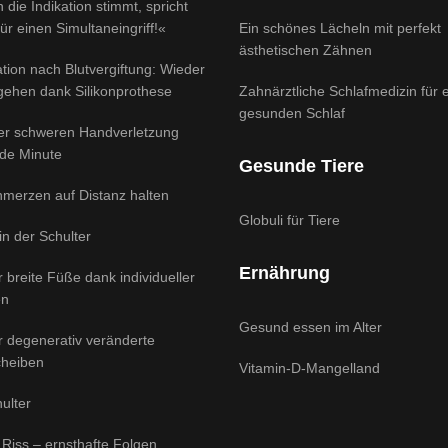
 die Indikation stimmt, spricht
für einen Simultaneingriff!«
Ein schönes Lächeln mit perfekt
ästhetischen Zähnen
tion nach Blutvergiftung: Wieder
 gehen dank Silikonprothese
Zahnärztliche Schlafmedizin für 
gesunden Schlaf
ner schweren Handverletzung
ede Minute
Gesunde Tiere
hmerzen auf Distanz halten
Globuli für Tiere
 in der Schulter
Ernährung
ür breite Füße dank individueller
en
Gesund essen im Alter
ür degenerativ veränderte
heiben
Vitamin-D-Mangelland
ulter
 Riss – ernsthafte Folgen