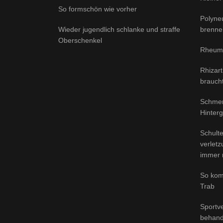
So formschön wie vorher
Polyne
Wieder jugendlich schlanke und straffe
brenne
Oberschenkel
Rheuma
Rhizar
brauch
Schmer
Hinter
Schult
verlet
immer 
So kom
Trab
Sportve
behande