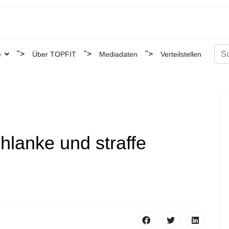
Suc
">
">
">
e
Über TOPFIT
Mediadaten
Verteilstellen
Type
hlanke und straffe