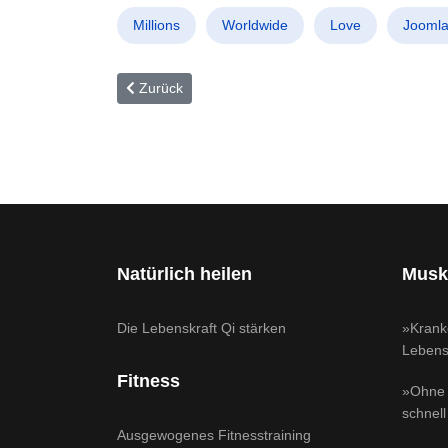
Millions
Worldwide
Love
Joomla
Vorheriger Beitrag: Nie wieder Schweißattacken!
Zurück
Natürlich heilen
Musk
Die Lebenskraft Qi stärken
»Krank
Lebensq
Fitness
»Ohne 
schnell
Ausgewogenes Fitnesstraining