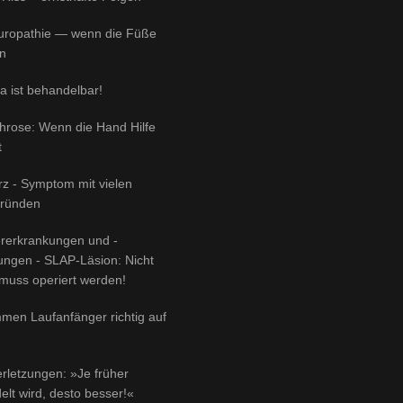
uropathie — wenn die Füße
n
 ist behandelbar!
throse: Wenn die Hand Hilfe
t
z - Symptom mit vielen
gründen
ererkrankungen und -
zungen - SLAP-Läsion: Nicht
muss operiert werden!
men Laufanfänger richtig auf
rletzungen: »Je früher
lt wird, desto besser!«