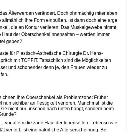
h das Älterwerden verändert. Doch ohnmächtig miterleben
 allmählich ihre Form einbüßen, ist dann doch eine arge
enkel, die an Kontur verlieren: Das Muskelgewebe nimmt
e Haut der Oberschenkelinnenseiten – werden immer
ttel geben?
zte für Plastisch-Ästhetische Chirurgie Dr. Hans-
räch mit ­TOPFIT. Tatsächlich sind die Möglichkeiten
esser und schonender denn je, den Frauen wieder zu
fen.
ezeichnen ihre Oberschenkel als Problemzone: Früher
 nun sichtbar an Festigkeit verloren. Manchmal ist die
ss sie nicht nur unschön nach unten hängt, sondern beim
 Gründe?
– vor allem die zarte Haut der Innenseiten – ebenso wie
 verliert, ist eine natürliche Alterserscheinung. Bei