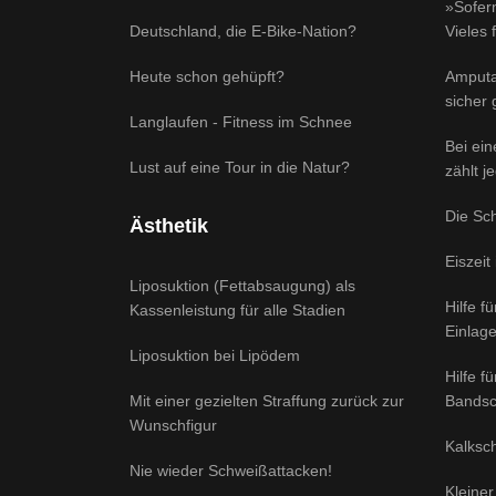
»Sofern
Deutschland, die E-Bike-Nation?
Vieles 
Heute schon gehüpft?
Amputa
sicher
Langlaufen - Fitness im Schnee
Bei ei
Lust auf eine Tour in die Natur?
zählt j
Die Sc
Ästhetik
Eiszeit
Liposuktion (Fettabsaugung) als
Hilfe f
Kassenleistung für alle Stadien
Einlag
Liposuktion bei Lipödem
Hilfe f
Mit einer gezielten Straffung zurück zur
Bandsc
Wunschfigur
Kalksch
Nie wieder Schweißattacken!
Kleiner