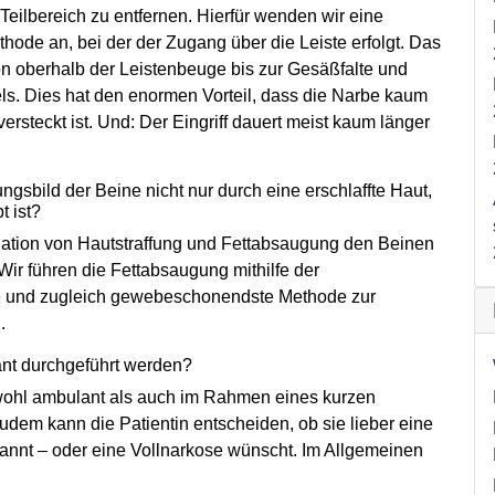
Teilbereich zu entfernen. Hierfür wenden wir eine
ode an, bei der der Zugang über die Leiste erfolgt. Das
 von oberhalb der Leistenbeuge bis zur Gesäßfalte und
ls. Dies hat den enormen Vorteil, dass die Narbe kaum
e versteckt ist. Und: Der Eingriff dauert meist kaum länger
gsbild der Beine nicht nur durch eine erschlaffte Haut,
t ist?
nation von Hautstraffung und Fettabsaugung den Beinen
Wir führen die Fettabsaugung mithilfe der
ste und zugleich gewebeschonendste Methode zur
.
ant durchgeführt werden?
owohl ambulant als auch im Rahmen eines kurzen
udem kann die Patientin entscheiden, ob sie lieber eine
nt – oder eine Vollnarkose wünscht. Im Allgemeinen