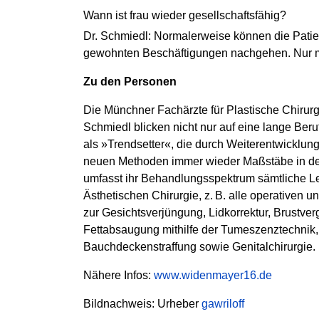
Wann ist frau wieder gesellschaftsfähig?
Dr. Schmiedl: Normalerweise können die Patien
gewohnten Beschäftigungen nachgehen. Nur mi
Zu den Personen
Die Münchner Fachärzte für Plastische ­Chirur
Schmiedl blicken nicht nur auf eine lange Beru
als »Trendsetter«, die durch Weiterentwicklu
neuen Methoden immer wieder Maßstäbe in der 
umfasst ihr Behandlungsspektrum sämtliche Le
Ästhetischen Chirurgie, z. B. alle operativen u
zur Gesichtsverjüngung, Lidkorrektur, Brustver
Fettabsaugung mithilfe der Tumeszenztechnik,
Bauchdeckenstraffung sowie Genitalchirurgie.
Nähere Infos:
www.widenmayer16.de
Bildnachweis: Urheber
gawriloff