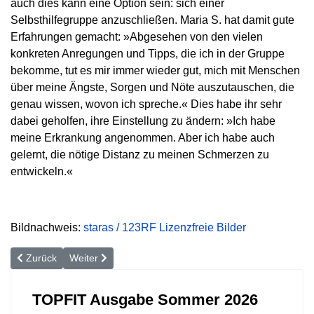
auch dies kann eine Option sein: sich einer
Selbsthilfegruppe anzuschließen. Maria S. hat damit gute
Erfahrungen gemacht: »Abgesehen von den vielen
konkreten Anregungen und Tipps, die ich in der Gruppe
bekomme, tut es mir immer wieder gut, mich mit Menschen
über meine Ängste, Sorgen und Nöte auszutauschen, die
genau wissen, wovon ich spreche.« Dies habe ihr sehr
dabei geholfen, ihre Einstellung zu ändern: »Ich habe
meine Erkrankung angenommen. Aber ich habe auch
gelernt, die nötige Distanz zu meinen Schmerzen zu
entwickeln.«
Bildnachweis:
staras / 123RF Lizenzfreie Bilder
Vorheriger Beitrag: Schmerz - Symptom mit vielen Hintergründen
Nächster Beitrag: Hilfe für degenerativ veränderte Ba
Zurück
Weiter
TOPFIT Ausgabe Sommer 2026