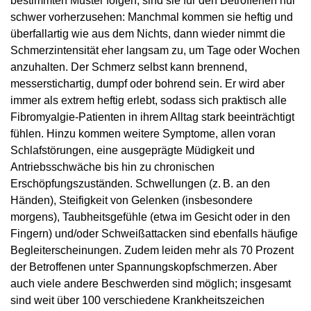
bestimmten Muster folgen, sind sie für den Betroffenen nur
schwer vorherzusehen: Manchmal kommen sie heftig und
überfallartig wie aus dem Nichts, dann wieder nimmt die
Schmerzintensität eher langsam zu, um Tage oder Wochen
anzuhalten. Der Schmerz selbst kann brennend,
messerstichartig, dumpf oder bohrend sein. Er wird aber
immer als extrem heftig erlebt, sodass sich praktisch alle
Fibromyalgie-Patienten in ihrem Alltag stark beeinträchtigt
fühlen. Hinzu kommen weitere Symptome, allen voran
Schlafstörungen, eine ausgeprägte Müdigkeit und
Antriebsschwäche bis hin zu chronischen
Erschöpfungszuständen. Schwellungen (z. B. an den
Händen), Steifigkeit von Gelenken (insbesondere
morgens), Taubheitsgefühle (etwa im Gesicht oder in den
Fingern) und/oder Schweißattacken sind ebenfalls häufige
Begleiterscheinungen. Zudem leiden mehr als 70 Prozent
der Betroffenen unter Spannungskopfschmerzen. Aber
auch viele andere Beschwerden sind möglich; insgesamt
sind weit über 100 verschiedene Krankheitszeichen