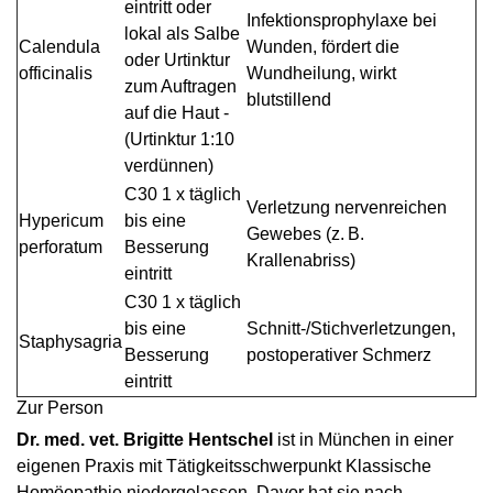
eintritt oder
Infektionsprophylaxe bei
lokal als Salbe
Calendula
Wunden, fördert die
oder ­Urtinktur
officinalis
Wundheilung, wirkt
zum Auftragen
blutstillend
auf die Haut ­
(Urtinktur 1:10
verdünnen)
C30 1 x täglich
Verletzung nervenreichen
Hypericum
bis eine
Gewebes (z. B.
perforatum
Besserung
Krallenabriss)
eintritt
C30 1 x täglich
bis eine
Schnitt-/Stichverletzungen,
Staphysagria
Besserung
postoperativer Schmerz
eintritt
Zur Person
Dr. med. vet. Brigitte Hentschel
ist in München in einer
eigenen Praxis mit Tätigkeitsschwerpunkt Klassische
Homöopathie niedergelassen. Davor hat sie nach