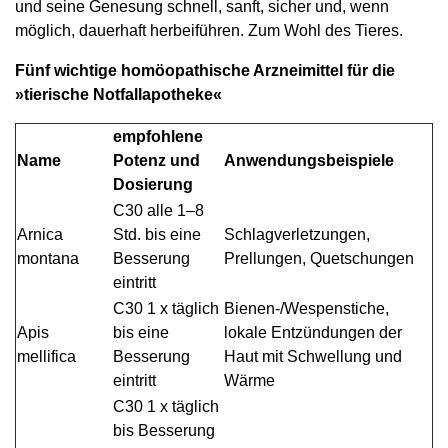
und seine Genesung schnell, sanft, sicher und, wenn
möglich, dauerhaft herbeiführen. Zum Wohl des Tieres.
Fünf wichtige homöopathische Arzneimittel für die
»tierische Notfallapotheke«
empfohlene
Name
Potenz und
Anwendungsbeispiele
Dosierung
C30 alle 1–8
Arnica
Std. bis eine
Schlagverletzungen,
montana
Besserung
Prellungen, Quetschungen
eintritt
C30 1 x täglich
Bienen-/Wespenstiche,
Apis
bis eine
lokale Entzündungen der
mellifica
Besserung
Haut mit Schwellung und
eintritt
Wärme
C30 1 x täglich
bis Besserung