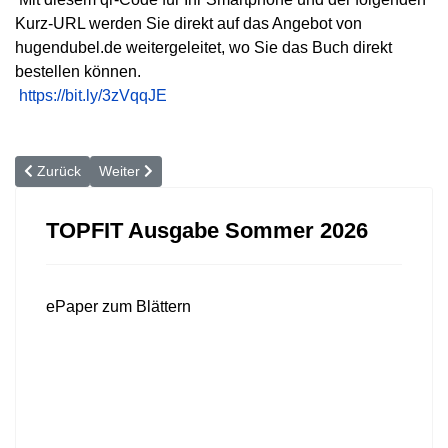
Kurz-URL werden Sie direkt auf das Angebot von
hugendubel.de weitergeleitet, wo Sie das Buch direkt
bestellen können.
https://bit.ly/3zVqqJE
Vorheriger Beitrag: Kalkschulter
Nächster Beitrag: Wenn das Iliosakral-Gelenk blockiert
Zurück
Weiter
TOPFIT Ausgabe Sommer 2026
ePaper zum Blättern