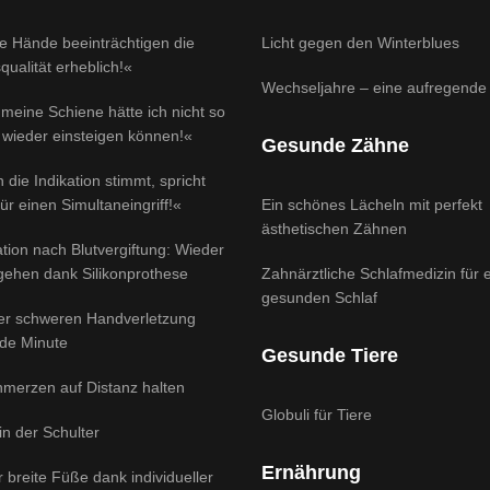
e Hände beeinträchtigen die
Licht gegen den Winterblues
ualität erheblich!«
Wechseljahre – eine aufregende 
meine Schiene hätte ich nicht so
 wieder einsteigen können!«
Gesunde Zähne
 die Indikation stimmt, spricht
für einen Simultaneingriff!«
Ein schönes Lächeln mit perfekt
ästhetischen Zähnen
tion nach Blutvergiftung: Wieder
 gehen dank Silikonprothese
Zahnärztliche Schlafmedizin für 
gesunden Schlaf
ner schweren Handverletzung
ede Minute
Gesunde Tiere
hmerzen auf Distanz halten
Globuli für Tiere
 in der Schulter
Ernährung
ür breite Füße dank individueller