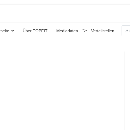
Suc
">
tseite
Über TOPFIT
Mediadaten
Verteilstellen
Type