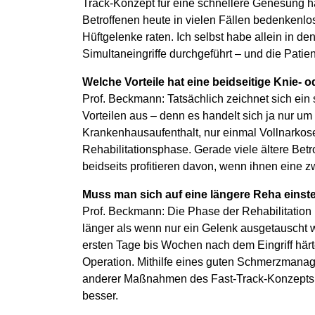
Track-Konzept für eine schnellere Genesung h
Betroffenen heute in vielen Fällen bedenkenlos
Hüftgelenke raten. Ich selbst habe allein in d
Simultaneingriffe durchgeführt – und die Patie
Welche Vorteile hat eine beidseitige Knie- 
Prof. Beckmann: Tatsächlich zeichnet sich ei
Vorteilen aus – denn es handelt sich ja nur um 
Krankenhausaufenthalt, nur einmal Vollnarkose
Rehabilitationsphase. Gerade viele ältere Be
beidseits profitieren davon, wenn ihnen eine 
Muss man sich auf eine längere Reha einste
Prof. Beckmann: Die Phase der Rehabilitation
länger als wenn nur ein Gelenk ausgetauscht wu
ersten Tage bis Wochen nach dem Eingriff härt
Operation. Mithilfe eines guten Schmerzmana
anderer Maßnahmen des Fast-Track-Konzepts fü
besser.