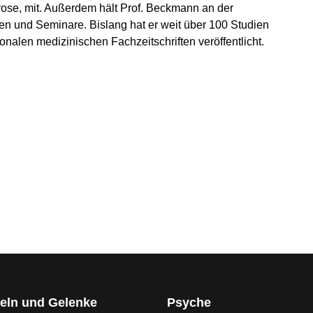
hrose, mit. Außerdem hält Prof. Beckmann an der
n und Seminare. Bislang hat er weit über 100 Studien
onalen medizinischen Fachzeitschriften veröffentlicht.
g: Wieder sicher gehen dank Silikonprothese
hätte ich nicht so schnell wieder einsteigen können!«
eln und Gelenke
Psyche