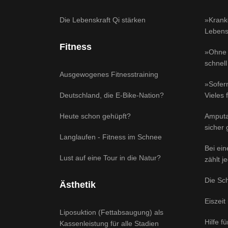
Die Lebenskraft Qi stärken
»Krank
Lebensq
Fitness
»Ohne 
schnell
Ausgewogenes Fitnesstraining
»Sofern
Deutschland, die E-Bike-Nation?
Vieles 
Heute schon gehüpft?
Amputa
sicher
Langlaufen - Fitness im Schnee
Bei ei
Lust auf eine Tour in die Natur?
zählt j
Die Sc
Ästhetik
Eiszeit
Liposuktion (Fettabsaugung) als
Hilfe f
Kassenleistung für alle Stadien