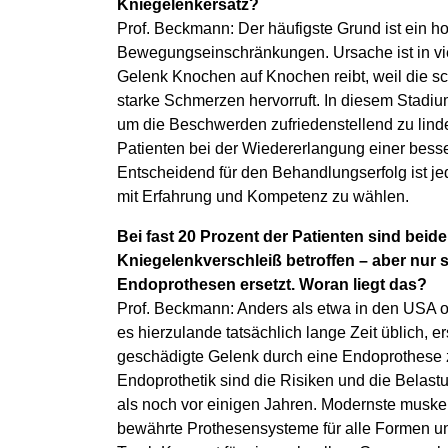
Kniegelenkersatz?
Prof. Beckmann: Der häufigste Grund ist ein 
Bewegungseinschränkungen. Ursache ist in viel
Gelenk Knochen auf Knochen reibt, weil die sc
starke Schmerzen hervorruft. In diesem Stadiu
um die Beschwerden zufriedenstellend zu lin
Patienten bei der Wiedererlangung einer besse
Entscheidend für den Behandlungserfolg ist jed
mit Erfahrung und Kompetenz zu wählen.
Bei fast 20 Prozent der Patienten sind beid
Kniegelenkverschleiß betroffen – aber nur s
Endoprothesen ersetzt. Woran liegt das?
Prof. Beckmann: Anders als etwa in den USA od
es hierzulande tatsächlich lange Zeit üblich, e
geschädigte Gelenk durch eine Endoprothese 
Endoprothetik sind die Risiken und die Belastu
als noch vor einigen Jahren. Modernste mus
bewährte Prothesensysteme für alle Formen un