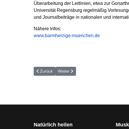
Überarbeitung der Leitlinien, etwa zur Gonart
Universität Regensburg regelmäßig Vorlesunge
und Journalbeiträge in nationalen und internati
Nähere Infos:
www.barmherzige-muenchen.de
Vorheriger Beitrag: Amputation nach Blutvergiftun
Nächster Beitrag: »Ohne meine Schiene 
Zurück
Weiter
Natürlich heilen
Musk