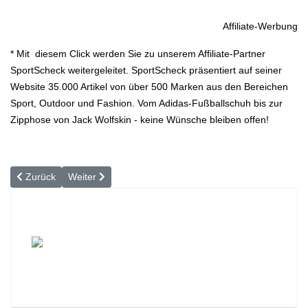
Affiliate-Werbung
* Mit diesem Click werden Sie zu unserem Affiliate-Partner
SportScheck weitergeleitet. SportScheck präsentiert auf seiner
Website 35.000 Artikel von über 500 Marken aus den Bereichen
Sport, Outdoor und Fashion. Vom Adidas-Fußballschuh bis zur
Zipphose von Jack Wolfskin - keine Wünsche bleiben offen!
Vorheriger Beitrag: Langlaufen - Fitness im Schnee
Nächster Beitrag: Heute schon gehüpft?
Zurück
Weiter