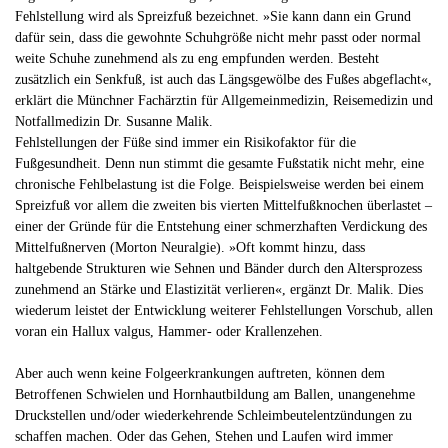
Fehlstellung wird als Spreizfuß bezeichnet. »Sie kann dann ein Grund
dafür sein, dass die gewohnte Schuhgröße nicht mehr passt oder normal
weite Schuhe zunehmend als zu eng empfunden werden. Besteht
zusätzlich ein Senkfuß, ist auch das Längsgewölbe des Fußes abgeflacht«,
erklärt die Münchner Fachärztin für Allgemeinmedizin, Reisemedizin und
Notfallmedizin Dr. Susanne Malik.
Fehlstellungen der Füße sind immer ein Risikofaktor für die
Fußgesundheit. Denn nun stimmt die gesamte Fußstatik nicht mehr, eine
chronische Fehlbelastung ist die Folge. Beispielsweise werden bei einem
Spreizfuß vor allem die zweiten bis vierten Mittelfußknochen überlastet –
einer der Gründe für die Entstehung einer schmerzhaften Verdickung des
Mittelfußnerven (Morton Neuralgie). »Oft kommt hinzu, dass
haltgebende Strukturen wie Sehnen und Bänder durch den Altersprozess
zunehmend an Stärke und Elastizität verlieren«, ergänzt Dr. Malik. Dies
wiederum leistet der Entwicklung weiterer Fehlstellungen Vorschub, allen
voran ein Hallux valgus, Hammer- oder Krallenzehen.
Aber auch wenn keine Folgeerkrankungen auftreten, können dem
Betroffenen Schwielen und Hornhautbildung am Ballen, unangenehme
Druckstellen und/oder wiederkehrende Schleimbeutelentzündungen zu
schaffen machen. Oder das Gehen, Stehen und Laufen wird immer