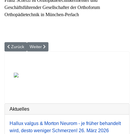
Franz Scherzl ist Orthopädietechnikermeister und
Geschäftsführender Gesellschafter der Orthoforum
Orthopädietechnik in München-Perlach
Vorheriger Beitrag: »Ohne meine Schiene hätte ich nicht so schnel
Nächster Beitrag: Zweischalen-Orthese: Jedes Modell is
Zurück
Weiter
Aktuelles
Hallux valgus & Morton Neurom - je früher behandelt
wird, desto weniger Schmerzen!
26. März 2026