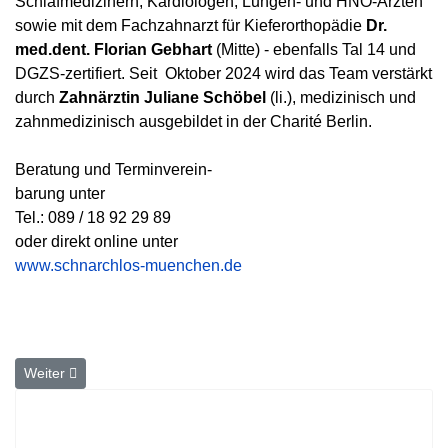
Schlafmedizinern, Kardiologen, Lungen- und HNO-Ärzten
sowie mit dem Fachzahnarzt für Kieferorthopädie
Dr.
med.dent. Florian Gebhart
(Mitte) - ebenfalls Tal 14 und
DGZS-zertifiert. Seit Oktober 2024 wird das Team verstärkt
durch
Zahnärztin Juliane Schöbel
(li.), medizinisch und
zahnmedizinisch ausgebildet in der Charité Berlin.
Beratung und Terminverein-
barung unter
Tel.: 089 / 18 92 29 89
oder direkt online unter
www.schnarchlos-muenchen.de
Nächster Beitrag: Ein schönes Lächeln mit perfekt ästhetischen Z
Weiter