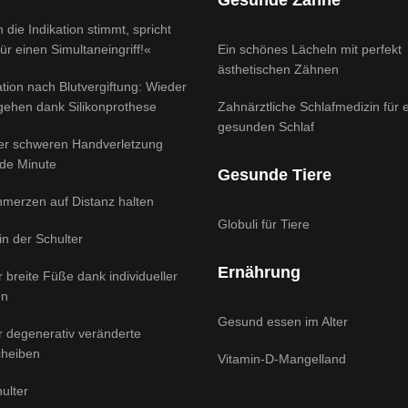
Gesunde Zähne
 die Indikation stimmt, spricht
für einen Simultaneingriff!«
Ein schönes Lächeln mit perfekt
ästhetischen Zähnen
tion nach Blutvergiftung: Wieder
 gehen dank Silikonprothese
Zahnärztliche Schlafmedizin für 
gesunden Schlaf
ner schweren Handverletzung
ede Minute
Gesunde Tiere
hmerzen auf Distanz halten
Globuli für Tiere
 in der Schulter
Ernährung
ür breite Füße dank individueller
en
Gesund essen im Alter
ür degenerativ veränderte
heiben
Vitamin-D-Mangelland
ulter