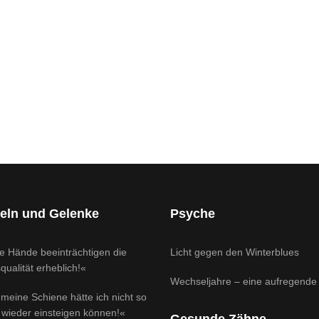
ttacken!
eln und Gelenke
Psyche
e Hände beeinträchtigen die
Licht gegen den Winterblues
ualität erheblich!«
Wechseljahre – eine aufregende 
meine Schiene hätte ich nicht so
 wieder einsteigen können!«