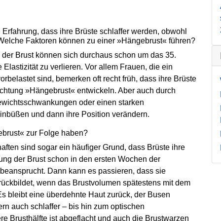
 Erfahrung, dass ihre Brüste schlaffer werden, obwohl
. Welche Faktoren können zu einer »Hängebrust« führen?
ng der Brust können sich durchaus schon um das 35.
Elastizität zu verlieren. Vor allem Frauen, die ein
elastet sind, bemerken oft recht früh, dass ihre Brüste
Richtung »Hängebrust« entwickeln. Aber auch durch
ewichtsschwankungen oder einen starken
 einbüßen und dann ihre Position verändern.
brust« zur Folge haben?
ften sind sogar ein häufiger Grund, dass Brüste ihre
erung der Brust schon in den ersten Wochen der
 beansprucht. Dann kann es passieren, dass sie
urückbildet, wenn das Brustvolumen spätestens mit dem
Es bleibt eine überdehnte Haut zurück, der Busen
ern auch schlaffer – bis hin zum optischen
e Brusthälfte ist abgeflacht und auch die Brustwarzen