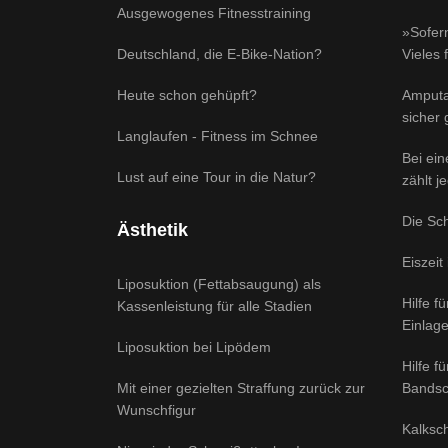
Ausgewogenes Fitnesstraining
»Sofern
Deutschland, die E-Bike-Nation?
Vieles 
Heute schon gehüpft?
Amputa
sicher
Langlaufen - Fitness im Schnee
Bei ei
Lust auf eine Tour in die Natur?
zählt j
Die Sc
Ästhetik
Eiszeit
Liposuktion (Fettabsaugung) als
Hilfe f
Kassenleistung für alle Stadien
Einlag
Liposuktion bei Lipödem
Hilfe f
Mit einer gezielten Straffung zurück zur
Bandsc
Wunschfigur
Kalksch