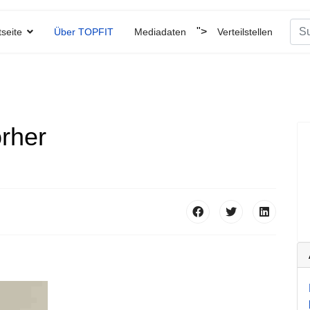
Suc
">
tseite
Über TOPFIT
Mediadaten
Verteilstellen
Type
rher