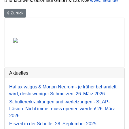
Bildnachweis: obs/medi GmbH & Co. KG/
www.medi.de
Vorheriger Beitrag: Passgenaue Therapie zum Anziehen
Zurück
Aktuelles
Hallux valgus & Morton Neurom - je früher behandelt
wird, desto weniger Schmerzen!
26. März 2026
Schultererkrankungen und -verletzungen - SLAP-
Läsion: Nicht immer muss operiert werden!
26. März
2026
Eiszeit in der Schulter
28. September 2025