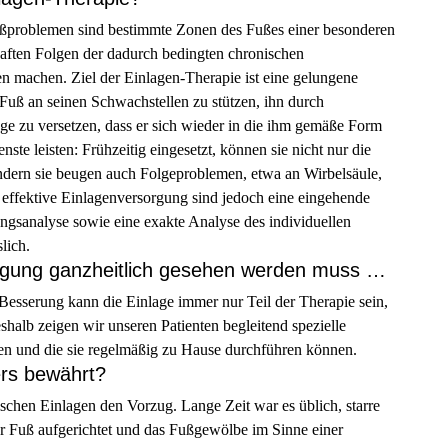
ußproblemen sind bestimmte Zonen des Fußes einer besonderen
haften Folgen der dadurch bedingten chronischen
n machen. Ziel der Einlagen-Therapie ist eine gelungene
Fuß an seinen Schwachstellen zu stützen, ihn durch
ge zu versetzen, dass er sich wieder in die ihm gemäße Form
ste leisten: Frühzeitig eingesetzt, können sie nicht nur die
ondern sie beugen auch Folgeproblemen, etwa an Wirbelsäule,
h effektive Einlagenversorgung sind jedoch eine eingehende
ngsanalyse sowie eine exakte Analyse des individuellen
slich.
orgung ganzheitlich gesehen werden muss …
ge Besserung kann die Einlage immer nur Teil der Therapie sein,
halb zeigen wir unseren Patienten begleitend spezielle
en und die sie regelmäßig zu Hause durchführen können.
rs bewährt?
chen Einlagen den Vorzug. Lange Zeit war es üblich, starre
der Fuß aufgerichtet und das Fußgewölbe im Sinne einer