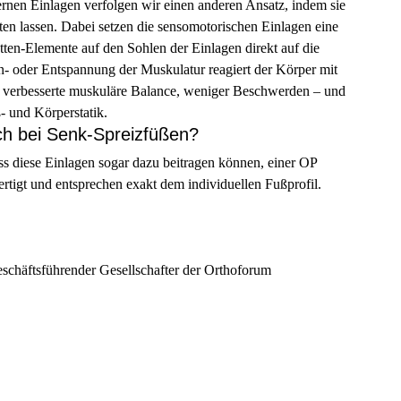
nen Einlagen verfolgen wir einen anderen Ansatz, indem sie
iten lassen. Dabei setzen die sensomotorischen Einlagen eine
tten-Elemente auf den Sohlen der Einlagen direkt auf die
- oder Entspannung der Muskulatur reagiert der Körper mit
e verbesserte muskuläre Balance, weniger Beschwerden – und
- und Körperstatik.
ch bei Senk-Spreizfüßen?
ass diese Einlagen sogar dazu beitragen können, einer OP
rtigt und entsprechen exakt dem individuellen Fußprofil.
eschäftsführender Gesellschafter der Orthoforum
 nicht so schnell wieder einsteigen können!«
 Jedes Modell ist ein Unikat!