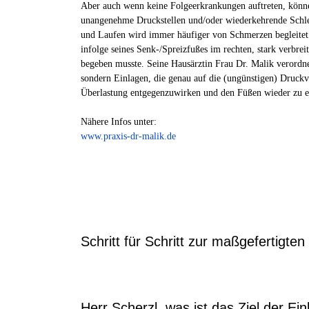
Aber auch wenn keine Folgeerkrankungen auftreten, kön
unangenehme Druckstellen und/oder wiederkehrende Schl
und Laufen wird immer häufiger von Schmerzen begleite
infolge seines Senk-/Spreizfußes im rechten, stark verbreit
begeben musste. Seine Hausärztin Frau Dr. Malik verordn
sondern Einlagen, die genau auf die (ungünstigen) Druckv
Überlastung entgegenzuwirken und den Füßen wieder zu e
Nähere Infos unter:
www.praxis-dr-malik.de
Schritt für Schritt zur maßgefertigten
Herr Scherzl, was ist das Ziel der Ei