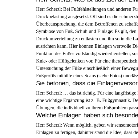
Herr Scherzl: Bei Fußfehlstellungen und anderen F
Druckbelastung ausgesetzt. Oft sind es die schmerz
Überbeanspruchung, die dem Betroffenen zu schaffe
Symbiose von Fuß, Schuh und Einlage: Es gilt, den 
Druckumverteilung zu entlasten und ihn so in die La
ausrichten kann. Hier können Einlagen wertvolle Dien
Funktion des Fußes vollständig wiederherstellen, s
Knie- oder Hüftgelenken vor. Für eine therapeutisc
Untersuchung der Füße einschließlich einer Bewegu
Fußprofils mithilfe eines Scans (siehe Fotos) unerläs
Sie betonen, dass die Einlagenvers
Herr Scherzl: … das ist richtig. Für eine langfristi
eine wichtige Ergänzung ist z. B. Fußgymnastik. Des
Übungen, die individuell zu ihrem Fußproblem pass
Welche Einlagen haben sich besonde
Herr Scherzl: Wenn möglich, geben wir sensomotoris
Einlagen zu fertigen, dahinter stand die Idee, dass 