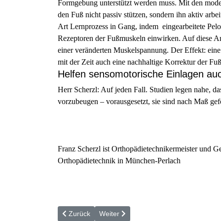
Formgebung unterstützt werden muss. Mit den moder
den Fuß nicht passiv stützen, sondern ihn aktiv arbe
Art Lernprozess in Gang, indem eingearbeitete Pelo
Rezeptoren der Fußmuskeln einwirken. Auf diese An
einer veränderten Muskelspannung. Der Effekt: ein
mit der Zeit auch eine nachhaltige Korrektur der Fuß
Helfen sensomotorische Einlagen au
Herr Scherzl: Auf jeden Fall. Studien legen nahe, d
vorzubeugen – vorausgesetzt, sie sind nach Maß gefe
Franz Scherzl ist Orthopädietechnikermeister und G
Orthopädietechnik in München-Perlach
Vorheriger Beitrag: »Ohne meine Schiene hätte ich
Nächster Beitrag: Zweischalen-Orthese:
Zurück
Weiter