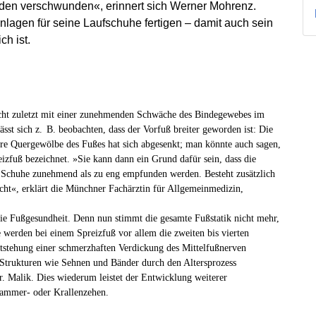
den verschwunden«, erinnert sich Werner Mohrenz.
inlagen für seine Laufschuhe fertigen – damit auch sein
ch ist.
icht zuletzt mit einer zunehmenden Schwäche des Bindegewebes im
ässt sich z. B. beobachten, dass der Vorfuß breiter geworden ist: Die
re Quergewölbe des Fußes hat sich abgesenkt; man könnte auch sagen,
reizfuß bezeichnet. »Sie kann dann ein Grund dafür sein, dass die
 Schuhe zunehmend als zu eng empfunden werden. Besteht zusätzlich
cht«, erklärt die Münchner Fachärztin für Allgemeinmedizin,
die Fußgesundheit. Denn nun stimmt die gesamte Fußstatik nicht mehr,
e werden bei einem Spreizfuß vor allem die zweiten bis vierten
ntstehung einer schmerzhaften Verdickung des Mittelfußnerven
Strukturen wie Sehnen und Bänder durch den Altersprozess
r. Malik. Dies wiederum leistet der Entwicklung weiterer
 Hammer- oder Krallenzehen.