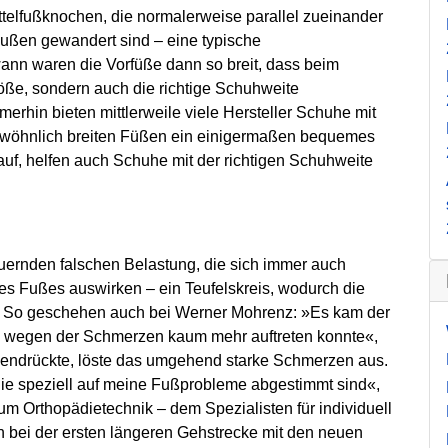
ittelfußknochen, die normalerweise parallel zueinander
außen gewandert sind – eine typische
ann waren die Vorfüße dann so breit, dass beim
öße, sondern auch die richtige Schuhweite
rhin bieten mittlerweile viele Hersteller Schuhe mit
ewöhnlich breiten Füßen ein einigermaßen bequemes
uf, helfen auch Schuhe mit der richtigen Schuhweite
ernden falschen Belastung, die sich immer auch
es Fußes auswirken – ein Teufelskreis, wodurch die
. So geschehen auch bei Werner Mohrenz: »Es kam der
uß wegen der Schmerzen kaum mehr auftreten konnte«,
mendrückte, löste das umgehend starke Schmerzen aus.
die speziell auf meine Fußprobleme abgestimmt sind«,
um Orthopädietechnik – dem Spezialisten für individuell
on bei der ersten längeren Gehstrecke mit den neuen