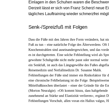
Einlagen in den Schuhen waren die Beschwer
Derzeit lässt er sich von Franz Scherzl neue E
tägliches Lauftraining wieder schmerzfrei mögli
Senk-/Spreizfuß mit Folgen
Dass die Füße mit den Jahren ihre Form verändern, hat n
Fuß zu tun – eine natürliche Folge des Älterwerdens. Oft l
Knochenstrahlen sind auseinandergewichen, und das vorde
es ist durchgetreten. Eine solche Fehlstellung wird als Sp
gewohnte Schuhgröße nicht mehr passt oder normal weite
ein Senkfuß, ist auch das Längsgewölbe des Fußes abgefla
Reisemedizin und Notfallmedizin Dr. Susanne Malik.
Fehlstellungen der Füße sind immer ein Risikofaktor für 
eine chronische Fehlbelastung ist die Folge. Beispielsweis
Mittelfußknochen überlastet – einer der Gründe für die E
(Morton Neuralgie). »Oft kommt hinzu, dass haltgebende 
zunehmend an Stärke und Elastizität verlieren«, ergänzt D
Fehlstellungen Vorschub, allen voran ein Hallux valgus,