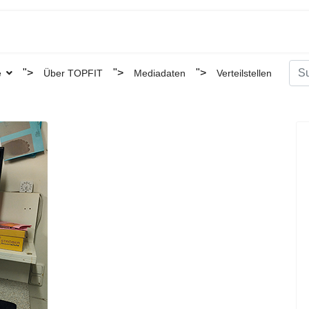
Suc
">
">
">
e
Über TOPFIT
Mediadaten
Verteilstellen
Type